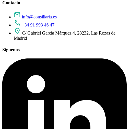
Contacto
mail
info@consiliaria.es
call
+34 91 993 46 47
location_on
C/ Gabriel García Márquez 4, 28232, Las Rozas de
Madrid
Síguenos