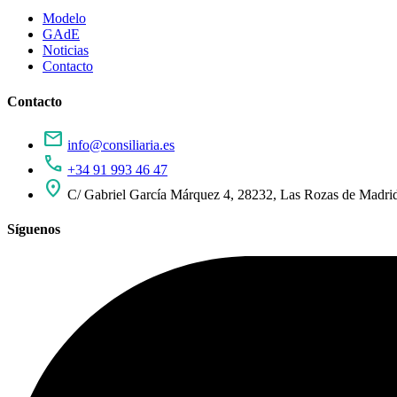
Modelo
GAdE
Noticias
Contacto
Contacto
mail
info@consiliaria.es
call
+34 91 993 46 47
location_on
C/ Gabriel García Márquez 4, 28232, Las Rozas de Madri
Síguenos