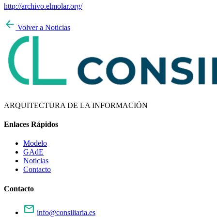
http://archivo.elmolar.org/
arrow_back
Volver a Noticias
ARQUITECTURA DE LA INFORMACIÓN
Enlaces Rápidos
Modelo
GAdE
Noticias
Contacto
Contacto
mail
info@consiliaria.es