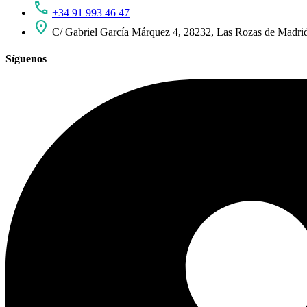
call
+34 91 993 46 47
location_on
C/ Gabriel García Márquez 4, 28232, Las Rozas de Madri
Síguenos